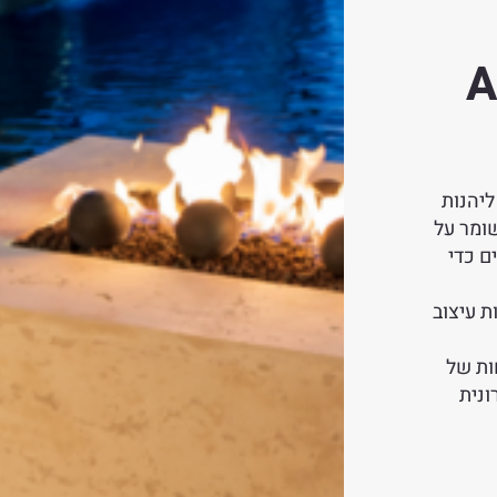
Ame
למת ליהנות
ומר על
ובה שולחן קפה ב-7 גימורים כדי
 בתוספת רצועות עיצוב
ות של
רונית