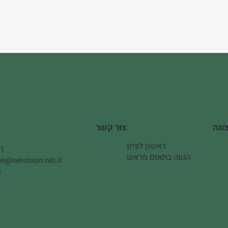
צור קשר
ראשון לציון
51
הגעה בתאום מראש
n@netvision.net.il
ה