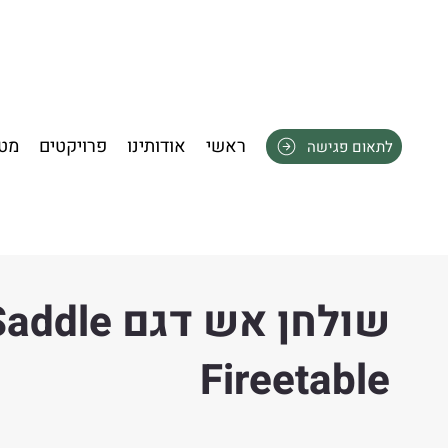
ראשי
אודותינו
פרויקטים
מטב
לתאום פגישה
שולחן אש דגם ddle
Fireetable