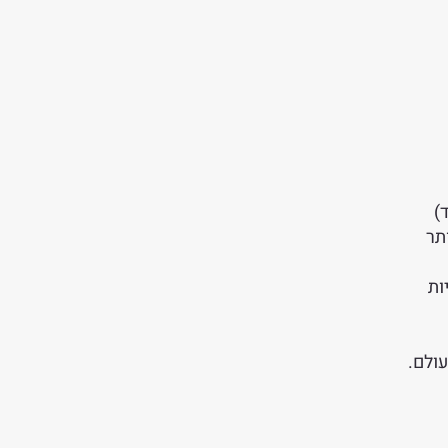
תר
ות
עולם.