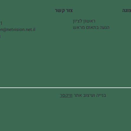
צור קשר
ראשון לציון
51
הגעה בתאום מראש
n@netvision.net.il
ה
בנייה ועיצוב אתר
וויקסר