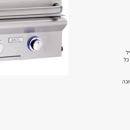
ל
כל
הטובה