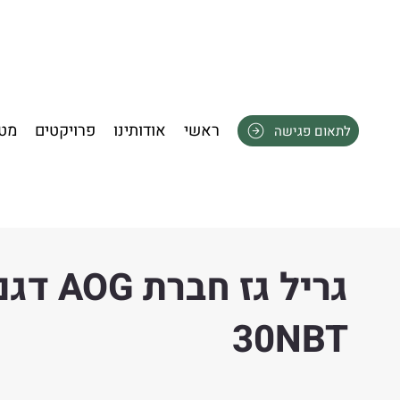
ראשי
אודותינו
פרויקטים
מטב
לתאום פגישה
גריל גז חברת AOG 
30NBT