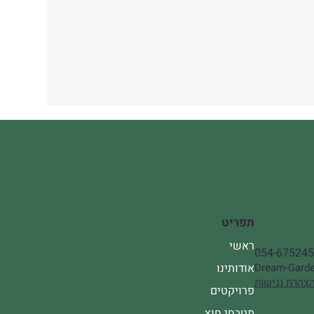
תפריט
ראשי
054-67524
אודותינו
Dream-Garde
צהרת נגישות
פרויקטים
מטבחי חוץ