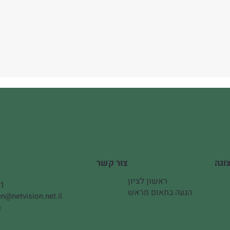
צור קשר
ראשון לציון
51
הגעה בתאום מראש
n@netvision.net.il
ה