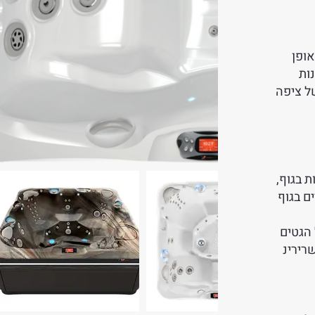
C מעוצבים באופן
ות
ל ציפה
 בגוף,
ם בגוף
 הגטים
רירינ