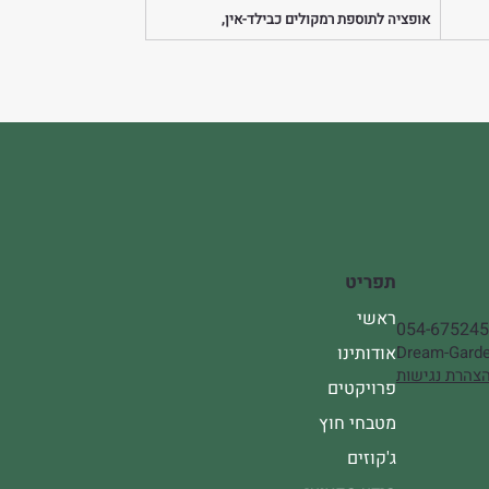
אופציה לתוספת רמקולים כבילד-אין,
תפריט
ראשי
054-67524
אודותינו
Dream-Garde
צהרת נגישות
פרויקטים
מטבחי חוץ
ג'קוזים