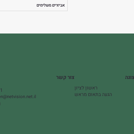
אביזרים משלימים
צור קשר
ראשון לציון
51
הגעה בתאום מראש
n@netvision.net.il
ה