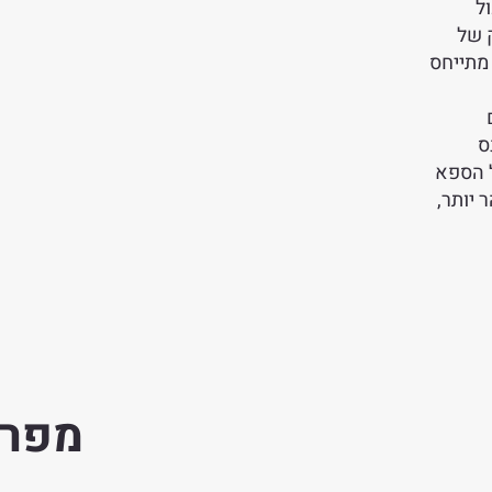
ל
 של
 מתייחס
ס
ל הספא
 יותר,
מפרט